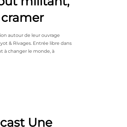
ut militant,
 cramer
sion autour de leur ouvrage
ot & Rivages. Entrée libre dans
nt à changer le monde, à
18H30 – BURN-OUT MILITANT, COMMENT S’ENGAGER SANS SE CRA
dcast Une