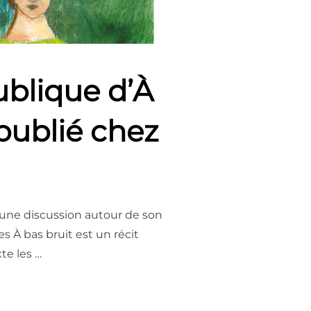
ublique d’À
publié chez
r une discussion autour de son
s À bas bruit est un récit
te les …
0 – LECTURE PUBLIQUE D’À BAS BRUIT, DE CÉLINE DAUVERGNE, 