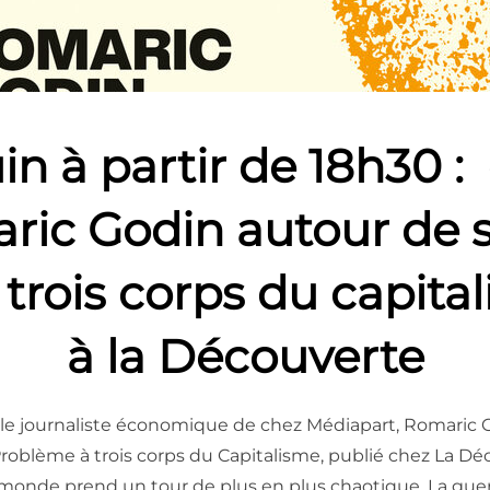
uin à partir de 18h30 :
ic Godin autour de s
trois corps du capital
à la Découverte
lir le journaliste économique de chez Médiapart, Romaric
roblème à trois corps du Capitalisme, publié chez La Déc
 monde prend un tour de plus en plus chaotique. La guerr