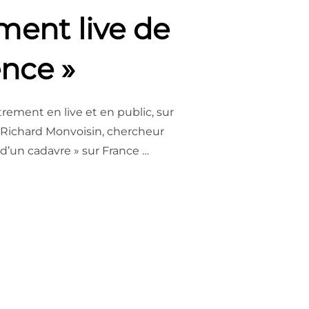
ment live de
ence »
ement en live et en public, sur
, Richard Monvoisin, chercheur
d’un cadavre » sur France …
H30 – PODCAST UNE INVENTION SANS AVENIR, ENREGISTREMENT L